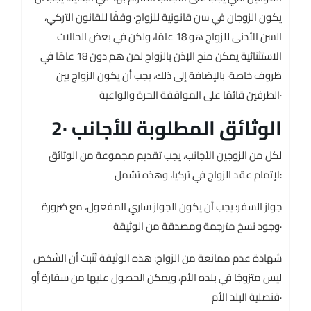
يكون الزوجان في سن قانونية للزواج· وفقًا للقانون التركي،
السن الأدنى للزواج هو 18 عامًا، ولكن في بعض الحالات
الاستثنائية يمكن منح الإذن بالزواج لمن هم دون 18 عامًا في
ظروف خاصة· بالإضافة إلى ذلك، يجب أن يكون الزواج بين
الطرفين قائمًا على الموافقة الحرة والواعية·
2· الوثائق المطلوبة للأجانب
لكل من الزوجين الأجانب، يجب تقديم مجموعة من الوثائق
لإتمام عقد الزواج في تركيا، وهذه تشمل:
جواز السفر: يجب أن يكون الجواز ساري المفعول، مع ضرورة
وجود نسخ مترجمة ومصدقة من الوثيقة·
شهادة عدم ممانعة من الزواج: هذه الوثيقة تُثبت أن الشخص
ليس متزوجًا في بلده الأم، ويمكن الحصول عليها من سفارة أو
قنصلية البلد الأم·