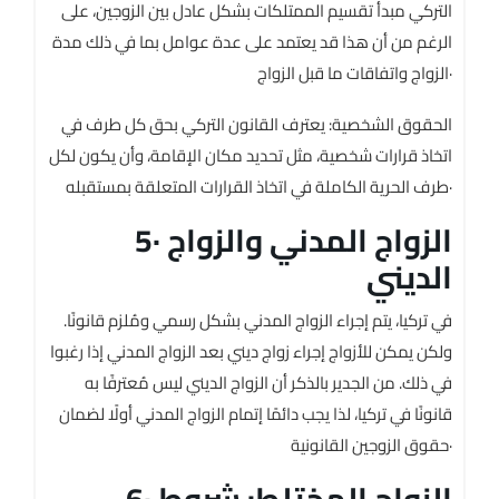
التركي مبدأ تقسيم الممتلكات بشكل عادل بين الزوجين، على
الرغم من أن هذا قد يعتمد على عدة عوامل بما في ذلك مدة
الزواج واتفاقات ما قبل الزواج·
الحقوق الشخصية: يعترف القانون التركي بحق كل طرف في
اتخاذ قرارات شخصية، مثل تحديد مكان الإقامة، وأن يكون لكل
طرف الحرية الكاملة في اتخاذ القرارات المتعلقة بمستقبله·
5· الزواج المدني والزواج
الديني
في تركيا، يتم إجراء الزواج المدني بشكل رسمي ومُلزم قانونًا.
ولكن يمكن للأزواج إجراء زواج ديني بعد الزواج المدني إذا رغبوا
في ذلك. من الجدير بالذكر أن الزواج الديني ليس مُعترفًا به
قانونًا في تركيا، لذا يجب دائمًا إتمام الزواج المدني أولًا لضمان
حقوق الزوجين القانونية·
6· الزواج المختلط: شروط