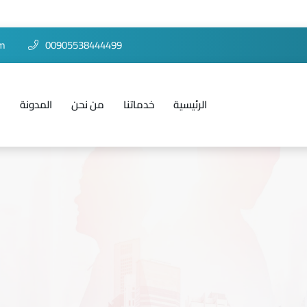
om
00905538444499
الرئيسية
خدماتنا
من نحن
المدونة
ا