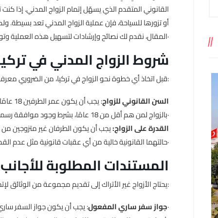
القانوني المتقدم الذي يسهّل إتمام الزواج المدني. إذا كنت 
أو تزورها للسياحة، فإن عملية الزواج المدني تعد بسيطة. و
المقال، نقدم لك نصائح وإرشادات لتسهيل هذه العملية وتوضيح ما يجب عليك معرفته·
1· شروط الزواج المدني في تركيا
قبل اتخاذ أي خطوة نحو الزواج في تركيا، من الضروري معرفة الشروط القانونية التي يجب توافرها:
السن القانوني للزواج
: يجب أن
بالزواج لمن هم أقل من 18 عامًا، بشرط وجود موافقة رسمية من الوالدين أو المحكمة·
القدرة على الزواج:
يجب أن يكون الطرفان غير متزوجين من 
حالتهما القانونية خالية من أي عقبات قانونية مثل عدم القدرة العقلية أو الزواج القسري·
2· المستندات المطلوبة للأجانب
يحتاج الأزواج غير الأتراك إلى تقديم مجموعة من الوثائق لإتمام الزواج المدني في تركيا، ومنها:
: يجب أن يكون جواز السفر ساري المفعول لمدة لا تقل عن 6 أشهر·
جواز سفر ساري المفعول