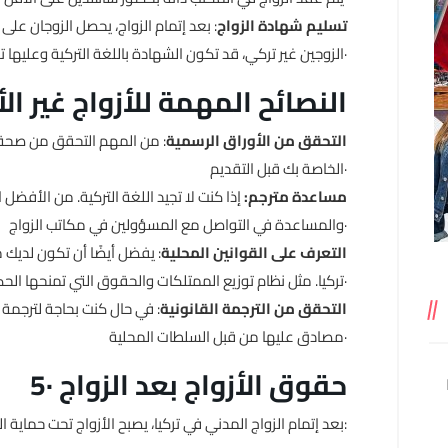
تسليم شهادة الزواج
: بعد إتمام الزواج، يحصل الزوجان على
الزوجين غير تركي، قد تكون الشهادة باللغة التركية وعليها توقيع رسمي·
4· النصائح المهمة للأزواج غير ال
التحقق من الأوراق الرسمية
: من المهم التحقق من صحة ا
الخاصة بك قبل التقديم·
مساعدة مترجم:
إذا كنت لا تجيد اللغة التركية. من الأفضل
والمساعدة في التواصل مع المسؤولين في مكاتب الزواج·
التعرف على القوانين المحلية
: يفضل أيضًا أن تكون لديك 
تركيا. مثل نظام توزيع الممتلكات والحقوق التي تمنحها الحكومة للمتزوجين·
التحقق من الترجمة القانونية
: في حال كنت بحاجة لترجمة 
مصادق عليها من قبل السلطات المحلية·
5· حقوق الأزواج بعد الزواج
بعد إتمام الزواج المدني في تركيا، يصبح الأزواج تحت حماية القوانين التركية· يتضمن ذلك: