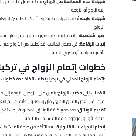
شهادة عدم الممانعة من الزواج
: يتم الحصول عليها من ال
إليه الزوج أو الزوجة·
شهادة طبية
: تُطلب شهادة طبية تبين أن كلا الطرفين لا 
الزواج·
: عادة ما يتم طلب صور حديثة بحجم جواز السفر·
صور شخصية
إثبات الإقامة:
في بعض الحالات، قد يُطلب من الأزواج غير ال
تأشيرة سياحية أو تصريح إقامة·
3· خطوات إتمام
الزواج
في تركيا
إتمام الزواج المدني في تركيا يتطلب اتخاذ عدة خطوات:
الذهاب إلى مكتب الزواج
: يتعين على الزوجين التوجه إلى مك
فيها. في بعض المدن الكبرى مثل إسطنبول وأنقرة. يتم التعامل مع مكاتب الزواج الخاصة بشكل منفصل·
تقديم الوثائق
: بعد جمع كافة الوثائق المطلوبة، يجب تقد
صحة الأوراق ووجود كافة المستندات اللازمة·
إتمام الإجراءات القانونية
: بعد التأكد من صحة المستندات،
يتم عقد الزواج في المكتب ذاته بحضور شاهدين على الأقل·