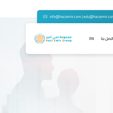
info@haciemir.com
|
edu@haciemir.c
تصل بنا
EN