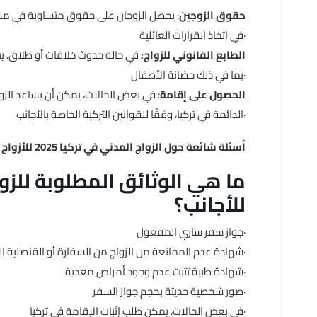
حقوق الزوجين
: يحصل الزوجان على حقوق متساوية في مس
في اتخاذ القرارات العائلية·
الطابع القانوني للزواج:
في حالة حدوث خلافات أو طلاق، يتم
بما في ذلك حضانة الأطفال·
الحصول على إقامة
: في بعض الحالات، يمكن أن يساعد ال
الدائمة في تركيا، وفقًا للقوانين التركية الخاصة بالأجانب·
أسئلة شائعة حول الزواج المدني في تركيا 2025 للأزواج غير الأتراك
للأجانب؟
جواز سفر ساري المفعول·
شهادة عدم الممانعة من الزواج من السفارة أو القنصلية الخاصة بالزوجين·
شهادة طبية تثبت عدم وجود أمراض معدية·
صور شخصية حديثة بحجم جواز السفر·
في بعض الحالات، يمكن طلب إثبات الإقامة في تركيا·