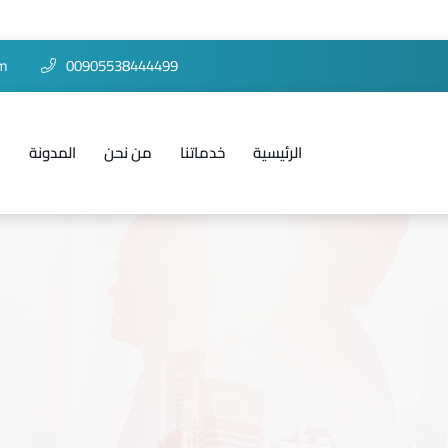
om
00905538444499
الرئيسية
خدماتنا
من نحن
المدونة
ا