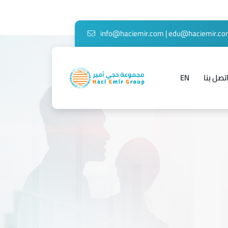
info@haciemir.com
|
edu@haciemir.c
تصل بنا
EN