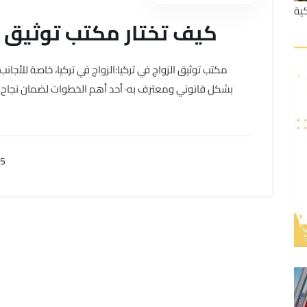
ية
كيف تختار مكتب توثيق م
مكتب توثيق الزواج في تركيا:الزواج في تركيا، خاصة للأجا
بشكل قانوني ومعترف به· أحد أهم الخطوات لضمان نجاح ه
25