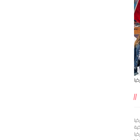
يا
يا
ية
كيا