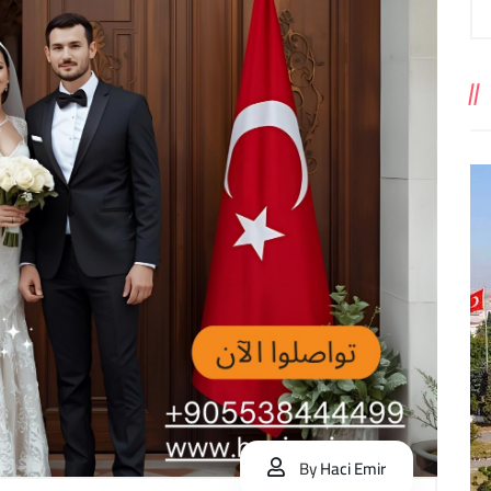
By
Haci Emir