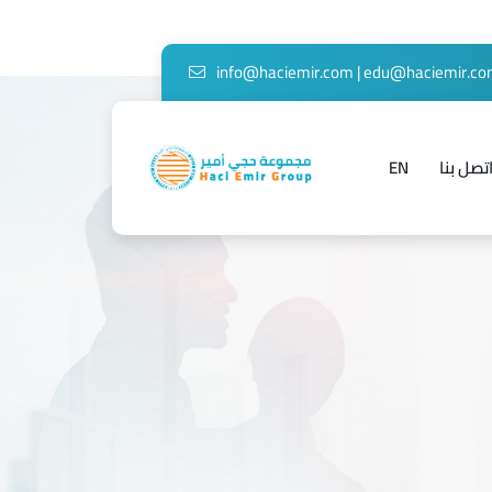
info@haciemir.com
|
edu@haciemir.c
تصل بنا
EN