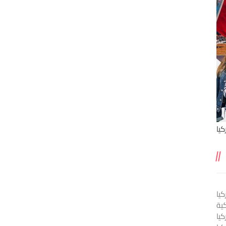
يا
يا
ية
كيا