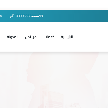
om
00905538444499
الرئيسية
خدماتنا
من نحن
المدونة
ا