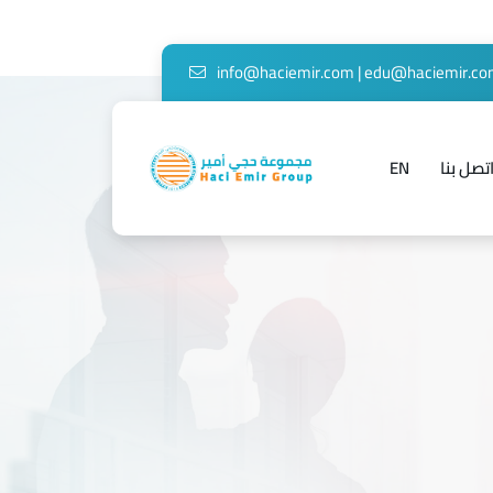
info@haciemir.com
|
edu@haciemir.c
تصل بنا
EN