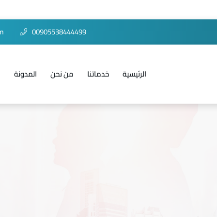
om
00905538444499
الرئيسية
خدماتنا
من نحن
المدونة
ا