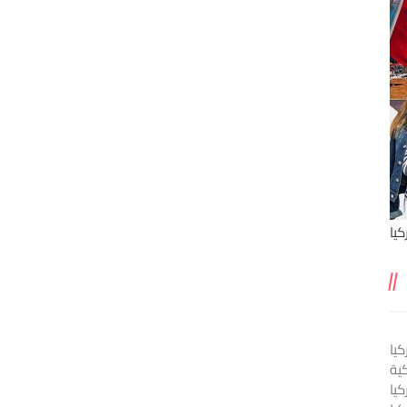
يا
يا
ية
كيا