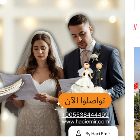
By
Haci Emir