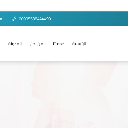
om
00905538444499
الرئيسية
خدماتنا
من نحن
المدونة
ا