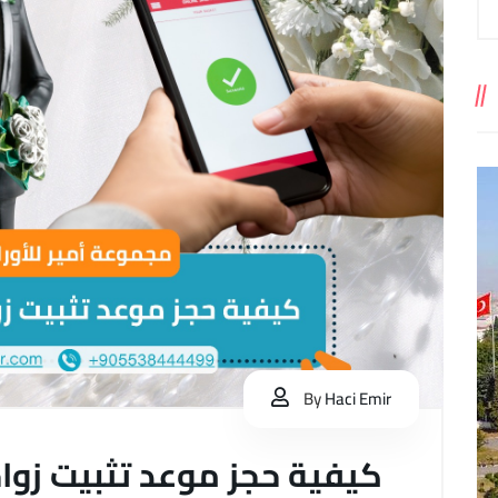
By
Haci Emir