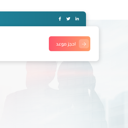
احجز موعد