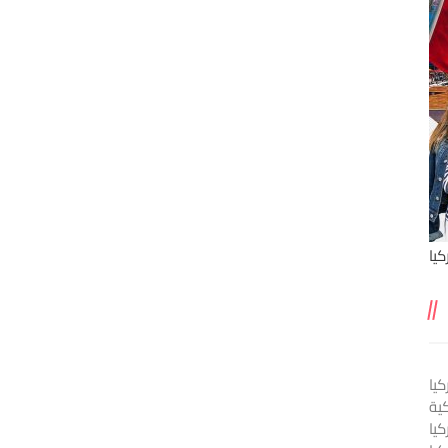
يا
يا
ية
كيا