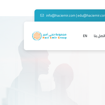
info@haciemir.com
|
edu@haciemir.c
تصل بنا
EN