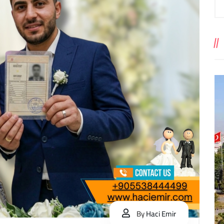
By
Haci Emir