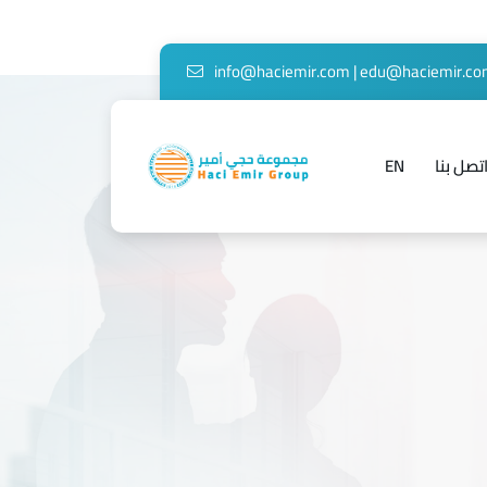
info@haciemir.com
|
edu@haciemir.c
تصل بنا
EN