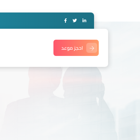
احجز موعد