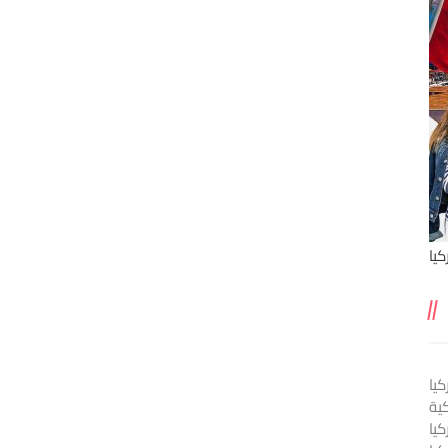
يا
يا
ية
كيا