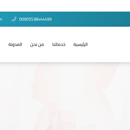
om
00905538444499
الرئيسية
خدماتنا
من نحن
المدونة
ا