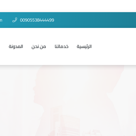
om
00905538444499
الرئيسية
خدماتنا
من نحن
المدونة
ا