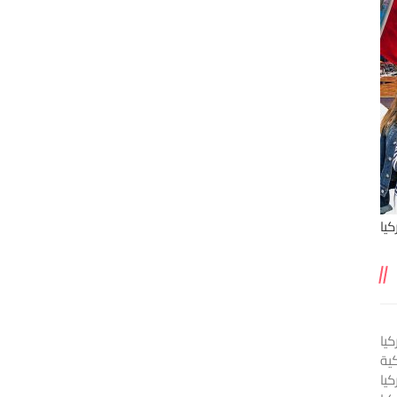
يا
يا
ية
كيا