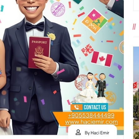
By
Haci Emir