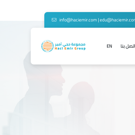
info@haciemir.com
|
edu@haciemir.c
تصل بنا
EN