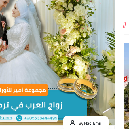
By
Haci Emir