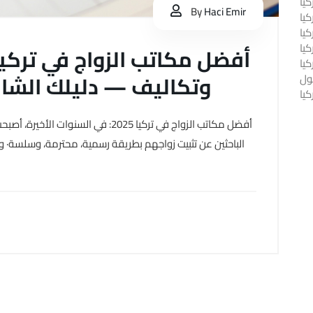
يا
By
Haci Emir
كيا
يا
كيا
كيا
وتكاليف — دليلك الشام
ول
يا
أفضل مكاتب الزواج في تركيا 2025: في ال
الباحثين عن تثبيت زواجهم بطريقة رسمية، محترمة، وسلسة· ول