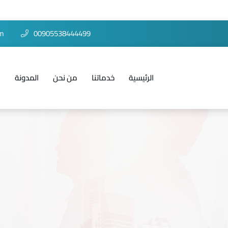
om
00905538444499
الرئيسية
خدماتنا
من نحن
المدونة
ا