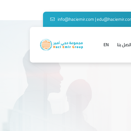
info@haciemir.com
|
edu@haciemir.c
تصل بنا
EN