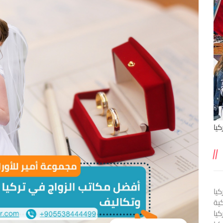
يا
يا
ية
كيا