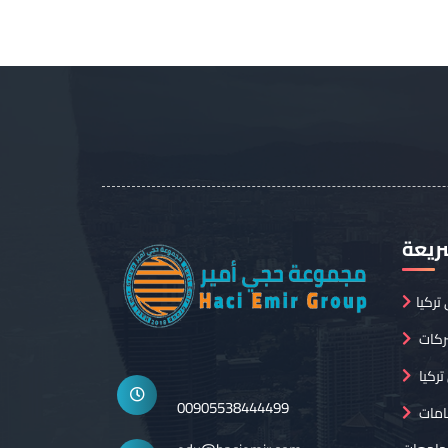
ريعة
ركيا
ركات
ركيا
00905538444499
قامات