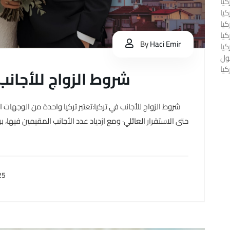
يا
كيا
يا
كيا
By
Haci Emir
كيا
ول
يا
شروط الزواج للأجانب ف
شروط الزواج للأجانب في تركيا:تعتبر تركيا واحدة من الوجهات 
حتى الاستقرار العائلي· ومع ازدياد عدد الأجانب المقيمين فيها، ب
25