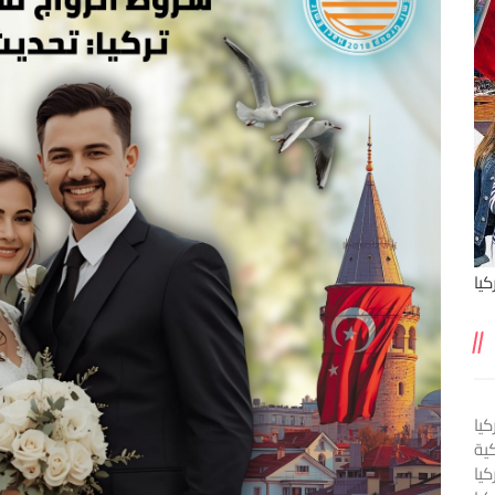
يا
يا
ية
كيا