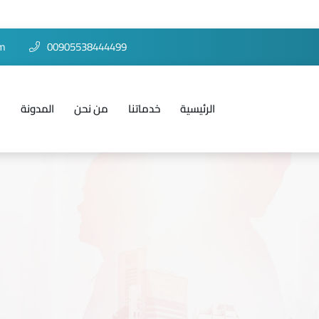
om
00905538444499
الرئيسية
خدماتنا
من نحن
المدونة
ا