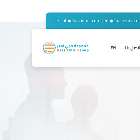
info@haciemir.com
|
edu@haciemir.c
تصل بنا
EN