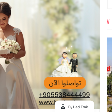
By
Haci Emir