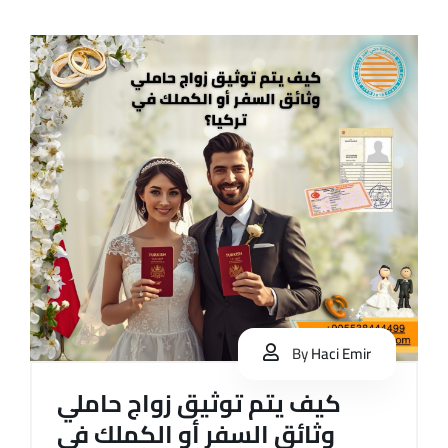
By
Haci Emir
كيف يتم توثيق زواج حاملي
وثائق السفر أو الكملك في