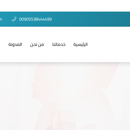
om
00905538444499
الرئيسية
خدماتنا
من نحن
المدونة
ا