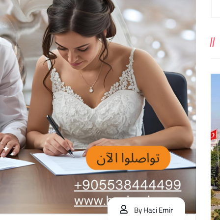
By
Haci Emir