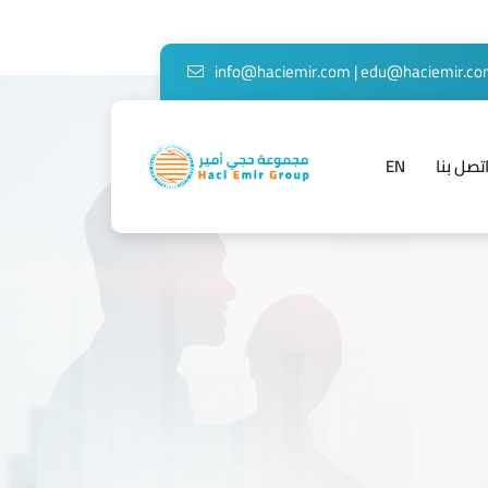
info@haciemir.com
|
edu@haciemir.c
تصل بنا
EN