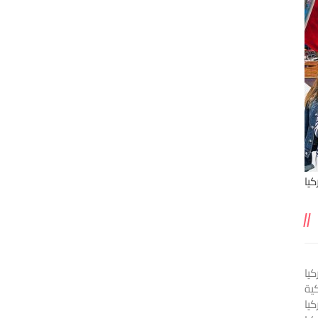
يا
يا
ية
كيا