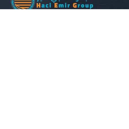
00905538444499
edu@haciemir.com
info@haciemir.com
روابط سريعة
تأسيس الشركات في تركيا
أنواع الشركات
إقامة العمل في تركيا
أنواع الإقامات