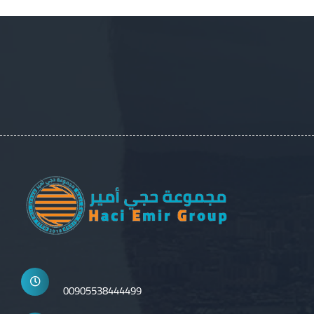
00905538444499