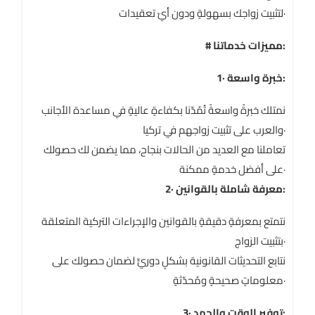
لتثبيت زواجك بسهولةٍ ودون أيّ تعقيدات·
# مميزات خدماتنا:
1· خبرة واسعة:
نمتلك خبرةً واسعةً تُمُدّنا بكفاءةٍ عاليةٍ في مساعدة الأجانب
والعرب على تثبيت زواجهم في تركيا·
تعاملنا مع العديد من الحالات بنجاح، مما يضمن لك حصولك
على أفضل خدمةٍ ممكنة·
2· معرفة شاملة بالقوانين:
نتمتع بمعرفةٍ دقيقةٍ بالقوانين والإجراءات التركية المتعلقة
بتثبيت الزواج·
نتابع التحديثات القانونية بشكلٍ دوريٍّ لضمان حصولك على
معلوماتٍ صحيحةٍ ومُحدّثةٍ·
3· توفير الوقت والجهد: