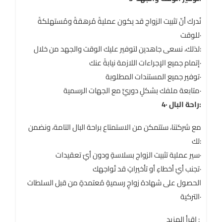
نُدرك أنّ تثبيت الزواج قد يكون عمليةً مُرهقةً ومُستهلكةً
للوقت·
لذلك، نسعى جاهدين لتوفير عليك الوقت والجهد من خلال:
إتمام جميع الإجراءات اللازمة نيابةً عنك·
توفير جميع المستندات المطلوبة·
متابعة ملفك بشكلٍ دوريٍّ مع الجهات الرسمية·
4· راحة البال:
مع شركتنا، ستتمكن من الاستمتاع براحة البال التامة، ونضمن
لك:
سير عملية تثبيت الزواج بسلاسةٍ ودون أيّ تعقيدات·
تجنب أيّ أخطاءٍ أو تأخيراتٍ قد تُواجهك·
الحصول على شهادة زواجٍ رسميةٍ مُعتمدةٍ من قبل السلطات
التركية·
إقرأ المزيد :