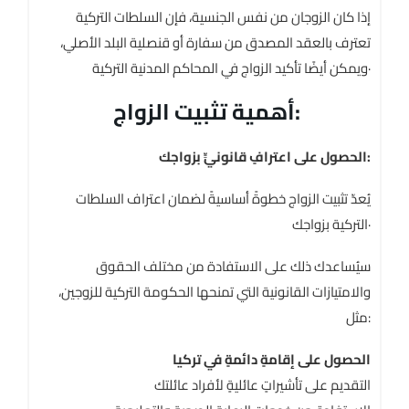
إذا كان الزوجان من نفس الجنسية، فإن السلطات التركية
تعترف بالعقد المصدق من سفارة أو قنصلية البلد الأصلي،
ويمكن أيضًا تأكيد الزواج في المحاكم المدنية التركية·
أهمية تثبيت الزواج:
الحصول على اعترافٍ قانونيٍّ بزواجك:
يُعدّ تثبيت الزواج خطوةً أساسيةً لضمان اعتراف السلطات
التركية بزواجك·
سيُساعدك ذلك على الاستفادة من مختلف الحقوق
والامتيازات القانونية التي تمنحها الحكومة التركية للزوجين،
مثل:
الحصول على إقامةٍ دائمةٍ في تركيا
التقديم على تأشيراتٍ عائليةٍ لأفراد عائلتك