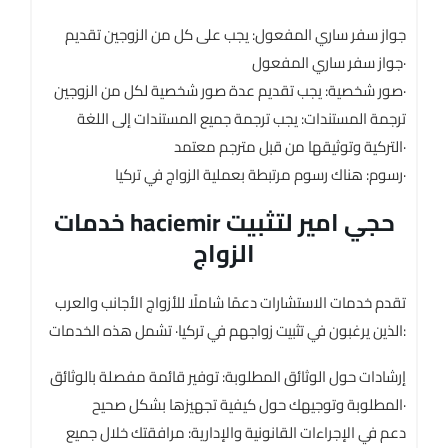
جواز سفر ساري المفعول: يجب على كل من الزوجين تقديم
جواز سفر ساري المفعول·
صور شخصية: يجب تقديم عدة صور شخصية لكل من الزوجين·
ترجمة المستندات: يجب ترجمة جميع المستندات إلى اللغة
التركية وتوثيقها من قبل مترجم معتمد·
رسوم: هناك رسوم مرتبطة بعملية الزواج في تركيا·
خدمات haciemir حجي امير لتثبيت
الزواج
تقدم خدمات الاستشارات دعمًا شاملًا للأزواج الأجانب والعرب
الذين يرغبون في تثبيت زواجهم في تركيا· تشمل هذه الخدمات:
إرشادات حول الوثائق المطلوبة: توفير قائمة مفصلة بالوثائق
المطلوبة وتوجيهك حول كيفية تجهيزها بشكل صحيح·
دعم في الإجراءات القانونية والإدارية: مرافقتك خلال جميع